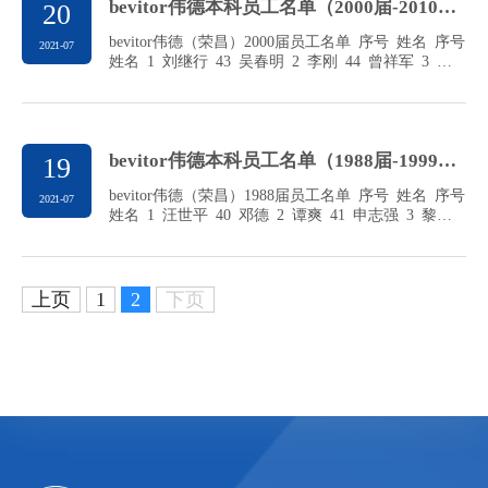
bevitor伟德本科员工名单（2000届-2010
20
届）
bevitor伟德（荣昌）2000届员工名单 序号 姓名 序号
2021-07
姓名 1 刘继行 43 吴春明 2 李刚 44 曾祥军 3 廖
鹏 45 梅渠江 4 祁涛 46 魏忠东 5 杨世平 47 李竞
6 王忠彬 48 杨茂林 7 陈伟 49 孙文锦 8 倪勇 50
彭江艳...
bevitor伟德本科员工名单（1988届-1999
19
届）
bevitor伟德（荣昌）1988届员工名单 序号 姓名 序号
2021-07
姓名 1 汪世平 40 邓德 2 谭爽 41 申志强 3 黎林
42 张弓智 4 李晋 43 赵天富 5 周运国 44 罗盛明
6 周武能 45 车俊 7 卿尚明 46 朱大章 8...
上页
1
2
下页