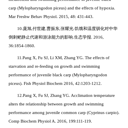
carp (
Mylopharyngodon piceus
) and the effects of hypoxia.
Mar Freshw Behav Physiol. 2015, 48: 431-443.
10.庞旭,付世建,曹振东,张耀光.饥饿和温度驯化对中华
倒刺鲃静止代谢和游泳能力的影响.生态学报. 2016,
36:1854-1860.
11.Pang X, Fu SJ, Li XM, Zhang YG. The effects of
starvation and re-feeding on growth and swimming
performance of juvenile black carp (
Mylopharyngodon
piceus
). Fish Physiol Biochem 2016, 42:1203-1212.
12.Pang X, Fu SJ, Zhang YG. Acclimation temperature
alters the relationship between growth and swimming
performance among juvenile common carp (
Cyprinus carpio
).
Comp Biochem Physiol A. 2016, 199:111-119.