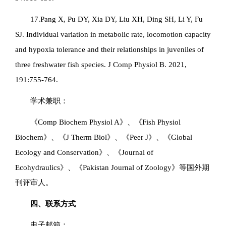
17.Pang X, Pu DY, Xia DY, Liu XH, Ding SH, Li Y, Fu
SJ. Individual variation in metabolic rate, locomotion capacity
and hypoxia tolerance and their relationships in juveniles of
three freshwater fish species. J Comp Physiol B. 2021,
191:755-764.
学术兼职：
《Comp Biochem Physiol A》、《Fish Physiol
Biochem》、《J Therm Biol》、《Peer J》、《Global
Ecology and Conservation》、《Journal of
Ecohydraulics》、《Pakistan Journal of Zoology》等国外期
刊评审人。
四、联系方式
电子邮箱：