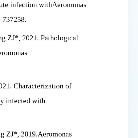
ute infection with
Aeromonas
: 737258.
g ZJ*, 2021. Pathological
eromonas
21. Characterization of
ly infected with
g ZJ*, 2019.
Aeromonas