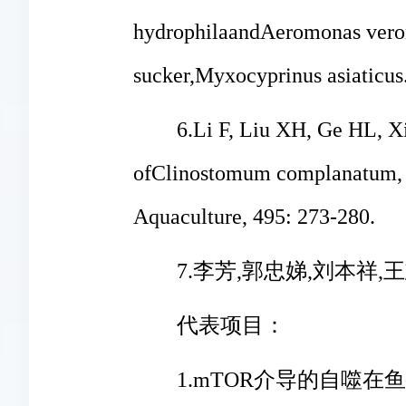
hydrophila
and
Aeromonas vero
sucker,
Myxocyprinus asiaticus
6.Li F, Liu XH, Ge HL, X
of
Clinostomum complanatum
,
Aquaculture, 495: 273-280.
7.李芳,郭忠娣,刘本祥,王志
代表项目：
1.mTOR介导的自噬在