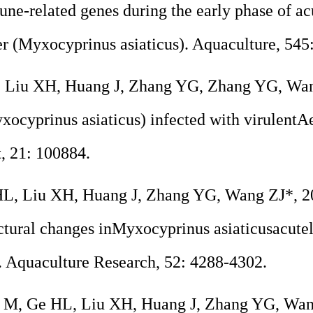
une-related genes during the early phase of ac
r (
Myxocyprinus asiaticus
). Aquaculture, 545
, Liu XH, Huang J, Zhang YG, Zhang YG, Wan
xocyprinus asiaticus
) infected with virulent
A
, 21: 100884.
HL, Liu XH, Huang J, Zhang YG, Wang ZJ*, 20
ctural changes in
Myxocyprinus asiaticus
acute
. Aquaculture Research, 52: 4288-4302.
n M, Ge HL, Liu XH, Huang J, Zhang YG, Wan