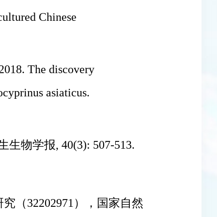
cultured Chinese
2018. The discovery
cyprinus asiaticus
.
报, 40(3): 507-513.
（32202971），国家自然