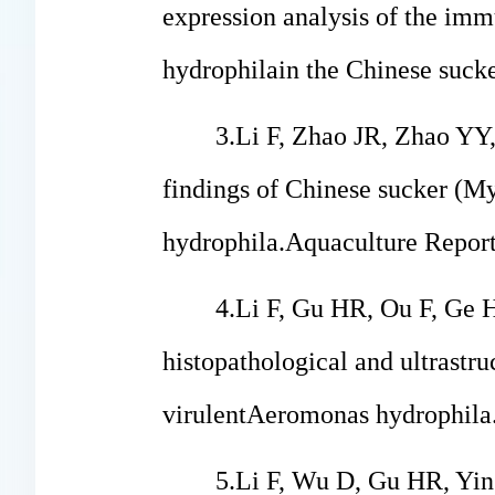
expression analysis of the imm
hydrophila
in the Chinese sucke
3.Li F, Zhao JR, Zhao YY
findings of Chinese sucker (
My
hydrophila
.Aquaculture Report
4.Li F, Gu HR, Ou F, Ge 
histopathological and ultrastru
virulent
Aeromonas hydrophila
5.Li F, Wu D, Gu HR, Yi