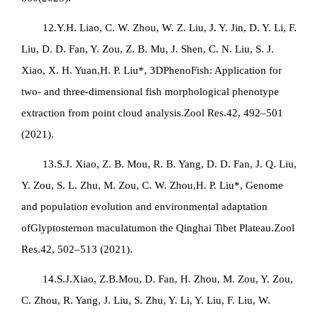
12.Y.H. Liao, C. W. Zhou, W. Z. Liu, J. Y. Jin, D. Y. Li, F.
Liu, D. D. Fan, Y. Zou, Z. B. Mu, J. Shen, C. N. Liu, S. J.
Xiao, X. H. Yuan,H. P. Liu*, 3DPhenoFish: Application for
two- and three-dimensional fish morphological phenotype
extraction from point cloud analysis.Zool Res.42, 492–501
(2021).
13.S.J. Xiao, Z. B. Mou, R. B. Yang, D. D. Fan, J. Q. Liu,
Y. Zou, S. L. Zhu, M. Zou, C. W. Zhou,H. P. Liu*, Genome
and population evolution and environmental adaptation
of
Glyptosternon maculatum
on the Qinghai Tibet Plateau.Zool
Res.42, 502–513 (2021).
14.S.J.Xiao, Z.B.Mou, D. Fan, H. Zhou, M. Zou, Y. Zou,
C. Zhou, R. Yang, J. Liu, S. Zhu, Y. Li, Y. Liu, F. Liu, W.