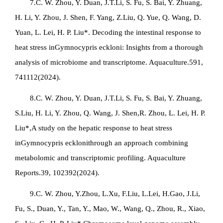
7.C. W. Zhou, Y. Duan, J.T.Li, S. Fu, S. Bai, Y. Zhuang,
H. Li, Y. Zhou, J. Shen, F. Yang, Z.Liu, Q. Yue, Q. Wang, D.
Yuan, L. Lei, H. P. Liu*. Decoding the intestinal response to
heat stress in
Gymnocypris eckloni
: Insights from a thorough
analysis of microbiome and transcriptome. Aquaculture.591,
741112(2024).
8.C. W. Zhou, Y. Duan, J.T.Li, S. Fu, S. Bai, Y. Zhuang,
S.Liu, H. Li, Y. Zhou, Q. Wang, J. Shen,R. Zhou, L. Lei, H. P.
Liu*,A study on the hepatic response to heat stress
in
Gymnocypris eckloni
through an approach combining
metabolomic and transcriptomic profiling. Aquaculture
Reports.39, 102392(2024).
9.C. W. Zhou, Y.Zhou, L.Xu, F.Liu, L.Lei, H.Gao, J.Li,
Fu, S., Duan, Y., Tan, Y., Mao, W., Wang, Q., Zhou, R., Xiao,