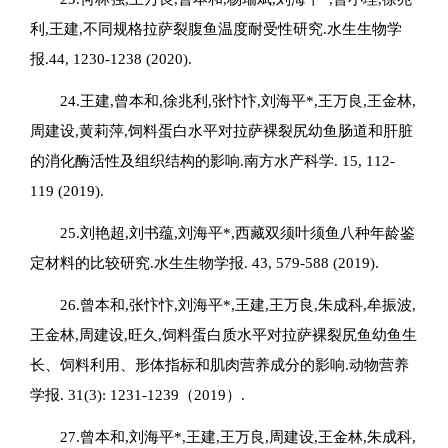
利,王建,不同规格拉萨裂腹鱼温度耐受性研究.水生生物学
报.44, 1230-1238 (2020).
24.王建,曾本和,徐兆利,张忭忭,刘海平*,王万良,王金林,
周建设,黄莉萍,饲料蛋白水平对拉萨裸裂尻幼鱼肠道和肝脏
的消化酶活性及组织结构的影响.南方水产科学. 15, 112-
119 (2019).
25.刘艳超,刘书蕴,刘海平*,西藏双须叶须鱼八种年龄鉴
定材料的比较研究.水生生物学报. 43, 579-588 (2019).
26.曾本和,张忭忭,刘海平*,王建,王万良,朱成科,牟振波,
王金林,周建设,旺久,饲料蛋白质水平对拉萨裸裂尻鱼幼鱼生
长、饲料利用、形体指标和肌肉营养成分的影响.动物营养
学报. 31(3): 1231-1239（2019）.
27.曾本和,刘海平*,王建,王万良,周建设,王金林,朱成科,