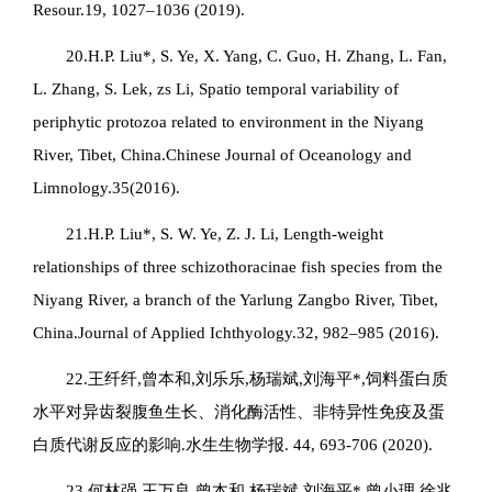
Resour.19, 1027–1036 (2019).
20.H.P. Liu*, S. Ye, X. Yang, C. Guo, H. Zhang, L. Fan,
L. Zhang, S. Lek, zs Li, Spatio temporal variability of
periphytic protozoa related to environment in the Niyang
River, Tibet, China.Chinese Journal of Oceanology and
Limnology.35(2016).
21.H.P. Liu*, S. W. Ye, Z. J. Li, Length-weight
relationships of three schizothoracinae fish species from the
Niyang River, a branch of the Yarlung Zangbo River, Tibet,
China.Journal of Applied Ichthyology.32, 982–985 (2016).
22.王纤纤,曾本和,刘乐乐,杨瑞斌,刘海平*,饲料蛋白质
水平对异齿裂腹鱼生长、消化酶活性、非特异性免疫及蛋
白质代谢反应的影响.水生生物学报. 44, 693-706 (2020).
23.何林强,王万良,曾本和,杨瑞斌,刘海平*,曾小理,徐兆