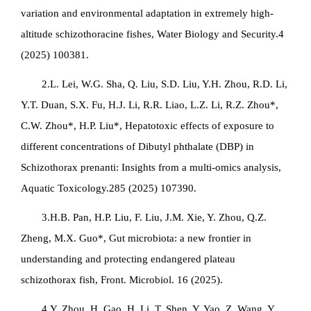
variation and environmental adaptation in extremely high-
altitude schizothoracine fishes, Water Biology and Security.4
(2025) 100381.
2.L. Lei, W.G. Sha, Q. Liu, S.D. Liu, Y.H. Zhou, R.D. Li,
Y.T. Duan, S.X. Fu, H.J. Li, R.R. Liao, L.Z. Li, R.Z. Zhou*,
C.W. Zhou*, H.P. Liu*, Hepatotoxic effects of exposure to
different concentrations of Dibutyl phthalate (DBP) in
Schizothorax prenanti: Insights from a multi-omics analysis,
Aquatic Toxicology.285 (2025) 107390.
3.H.B. Pan, H.P. Liu, F. Liu, J.M. Xie, Y. Zhou, Q.Z.
Zheng, M.X. Guo*, Gut microbiota: a new frontier in
understanding and protecting endangered plateau
schizothorax fish, Front. Microbiol. 16 (2025).
4.Y. Zhou, H. Gao, H. Li, T. Shen, Y. Yao, Z. Wang, Y.