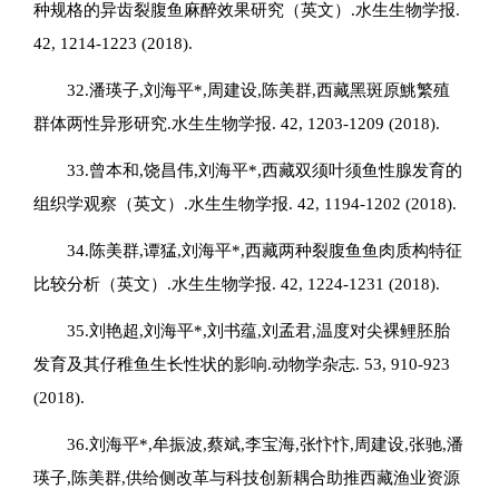
种规格的异齿裂腹鱼麻醉效果研究（英文）.水生生物学报.
42, 1214-1223 (2018).
32.潘瑛子,刘海平*,周建设,陈美群,西藏黑斑原鮡繁殖
群体两性异形研究.水生生物学报. 42, 1203-1209 (2018).
33.曾本和,饶昌伟,刘海平*,西藏双须叶须鱼性腺发育的
组织学观察（英文）.水生生物学报. 42, 1194-1202 (2018).
34.陈美群,谭猛,刘海平*,西藏两种裂腹鱼鱼肉质构特征
比较分析（英文）.水生生物学报. 42, 1224-1231 (2018).
35.刘艳超,刘海平*,刘书蕴,刘孟君,温度对尖裸鲤胚胎
发育及其仔稚鱼生长性状的影响.动物学杂志. 53, 910-923
(2018).
36.刘海平*,牟振波,蔡斌,李宝海,张忭忭,周建设,张驰,潘
瑛子,陈美群,供给侧改革与科技创新耦合助推西藏渔业资源