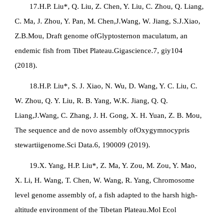
17.H.P. Liu*, Q. Liu, Z. Chen, Y. Liu, C. Zhou, Q. Liang,
C. Ma, J. Zhou, Y. Pan, M. Chen,J.Wang, W. Jiang, S.J.Xiao,
Z.B.Mou, Draft genome of
Glyptosternon maculatum
, an
endemic fish from Tibet Plateau.Gigascience.7, giy104
(2018).
18.H.P. Liu*, S. J. Xiao, N. Wu, D. Wang, Y. C. Liu, C.
W. Zhou, Q. Y. Liu, R. B. Yang, W.K. Jiang, Q. Q.
Liang,J.Wang, C. Zhang, J. H. Gong, X. H. Yuan, Z. B. Mou,
The sequence and de novo assembly of
Oxygymnocypris
stewartii
genome.Sci Data.6, 190009 (2019).
19.X. Yang, H.P. Liu*, Z. Ma, Y. Zou, M. Zou, Y. Mao,
X. Li, H. Wang, T. Chen, W. Wang, R. Yang, Chromosome
level genome assembly of, a fish adapted to the harsh high-
altitude environment of the Tibetan Plateau.Mol Ecol