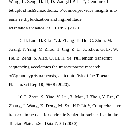
Wang, B. Zeng, H. Li, D. Wang,H.P. Liu*, Genome of
tetraploid fish
Schizothorax o’connori
provides insights into
early re diploidization and high-altitude
adaptation.iScience.23, 101497 (2020).
15.H. Luo, H.P. Liu*, J. Zhang, B. Hu, C. Zhou, M.
Xiang, Y. Yang, M. Zhou, T. Jing, Z. Li, X. Zhou, G. Lv, W.
He, B. Zeng, S. Xiao, Q. Li, H. Ye, Full length transcript
sequencing accelerates the transcriptome research
of
Gymnocypris namensis
, an iconic fish of the Tibetan
Plateau.Sci Rep.10, 9668 (2020).
16.C. Zhou, S. Xiao, Y. Liu, Z. Mou, J. Zhou, Y. Pan, C.
Zhang, J. Wang, X. Deng, M. Zou,H.P. Liu*, Comprehensive
transcriptome data for endemic Schizothoracinae fish in the
Tibetan Plateau.Sci Data.7, 28 (2020).