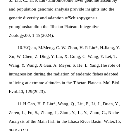
S., Liu, C., H. P. Liu*,Chromosome level genome assembly
and population genomic analysis provide insights into the
genetic diversity and adaption of
Schizopygopsis
younghusbandi
on the Tibetan Plateau. Integrative
Zoology.00, 1-19(2024).
10.Y.Qian, M.Meng, C. W. Zhou, H. P. Liu*, H.Jiang, Y.
Xu, W. Chen, Z. Ding, Y. Liu, X. Gong, C. Wang, Y. Lei, T.
Wang, Y. Wang, X.Gan, A. Meyer, S. He, L. Yang,The role of
introgression during the radiation of endemic fishes adapted
to living at extreme altitudes in the Tibetan Plateau. Mol Biol
Evol.40, 129(2023).
11.H.Gao, H. P. Liu*, Wang, Q., Liu, F., Li, J., Duan, Y.,
Zeren, L., Fu, S., Zhang, J., Zhou, Y., Li, Y., Zhou, C., Niche
Analysis of the Main Fish in the Lhasa River Basin. Water.15,
860(2023).