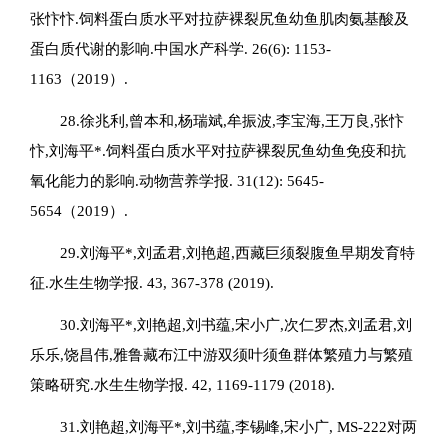
张忭忭.饲料蛋白质水平对拉萨裸裂尻鱼幼鱼肌肉氨基酸及
蛋白质代谢的影响.中国水产科学. 26(6): 1153-
1163（2019）.
28.徐兆利,曾本和,杨瑞斌,牟振波,李宝海,王万良,张忭
忭,刘海平*.饲料蛋白质水平对拉萨裸裂尻鱼幼鱼免疫和抗
氧化能力的影响.动物营养学报. 31(12): 5645-
5654（2019）.
29.刘海平*,刘孟君,刘艳超,西藏巨须裂腹鱼早期发育特
征.水生生物学报. 43, 367-378 (2019).
30.刘海平*,刘艳超,刘书蕴,宋小广,次仁罗杰,刘孟君,刘
乐乐,饶昌伟,雅鲁藏布江中游双须叶须鱼群体繁殖力与繁殖
策略研究.水生生物学报. 42, 1169-1179 (2018).
31.刘艳超,刘海平*,刘书蕴,李锡峰,宋小广, MS-222对两