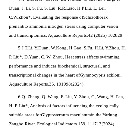
Duan, J. Li, S. Fu, S. Liu, R.R.Liao, H.P.Liu, L. Lei,
C.W.Zhou*, Evaluating the response of
Schizothorax
prenanti
to ammonia nitrogen stress using computer vision
and transcriptomics, Aquaculture Reports.42 (2025) 102829.
5.J.T.Li, Y.Duan, W.Kong, H.Gao, S.Fu, H.Li, Y.Zhou, H.
P. Liu*, D.Yuan, C. W. Zhou, Heat stress affects swimming
performance and induces biochemical, structural, and
transcriptional changes in the heart of
Gymnocypris eckloni
.
Aquaculture Reports.35, 101998(2024).
6.Q. Zheng, Q. Wang, F. Liu, Y. Zhou, G, Wang, H. Pan,
H. P. Liu*, Analysis of factors influencing the ecologically
suitable areas for
Glyptosternum maculatum
in the Yarlung
Zangbo River. Ecological Indicators.159, 111713(2024).