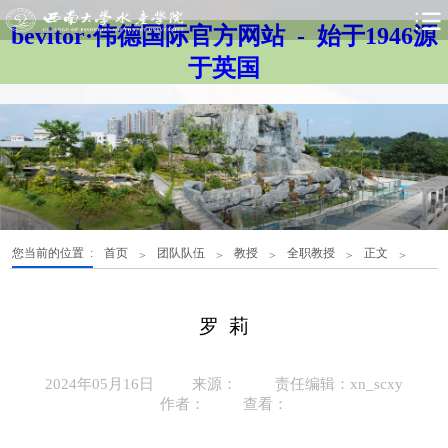
bevitor·伟德国际官方网站 - 始于1946源
于英国
您当前的位置 :
首页
团队队伍
教授
全职教授
正文
>
>
>
>
>
罗 莉
2024年05月16日
来源：
责任编辑：xn_scxy
作者：
查看：