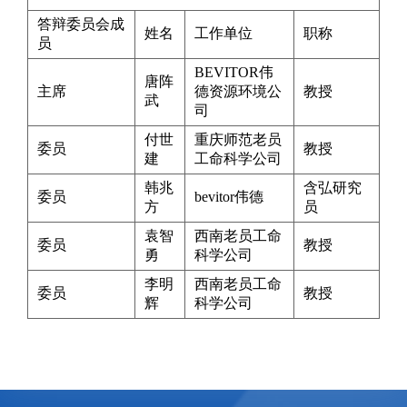
答辩委员会成
姓名
工作单位
职称
员
BEVITOR伟
唐阵
主席
德资源环境公
教授
武
司
付世
重庆师范老员
委员
教授
建
工命科学公司
韩兆
含弘研究
委员
bevitor伟德
方
员
袁智
西南老员工命
委员
教授
勇
科学公司
李明
西南老员工命
委员
教授
辉
科学公司