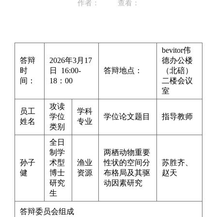
作者：
查看：
bevitor伟
答辩
2026年3月17
德办公楼
时
日 16:00-
答辩地点：
（北碚）
间：
18：00
二楼会议
室
攻读
员工
学科
学位
学位论文题目
指导教师
姓名
专业
类别
全日
制学
两栖动物重要
孙子
术型
渔业
性状的空间分
苏胜齐、
健
博士
资源
布格局及其驱
赵天
研究
动因素研究
生
答辩委员会组成