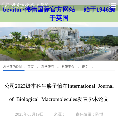
bevitor·伟德国际官方网站 - 始于1946源
于英国
您当前的位置 :
首页
科学研究
科研平台
正文
>
>
>
>
公司2023级本科生廖子怡在International Journal
of Biological Macromolecules发表学术论文
2025年03月19日
来源：
责任编辑：陈博