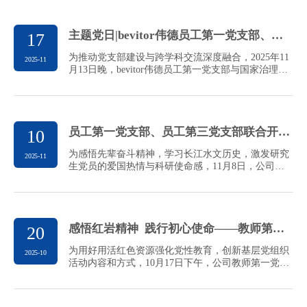
主题党日|bevitor伟德员工第一党支部、国
17
家治理公司研究生第三党支部联合开展主题
为推动党支部建设与跨学科交流深度融合，2025年11
2025-11
月13日晚，bevitor伟德员工第一党支部与国家治理公
党日学习
司研究生第三党支部于32教202室联合开展“联学联建
悟思想，国治水产显担当”主题党日活动。活动伊始，
bevitor伟德员工第一党支部书记尹斌老师与国家治理
公司研究生第三党支部书记汪全洲老师分别介绍了各
员工第一党支部、员工第三党支部联合开展
自党支部的基本情况、党员构成与建设成果，为后续
10
交流奠定了良好基础。两公司党支部书记分别介绍支
教育实践活动
为感悟先辈奋斗精神，学习长江水文历史，激发研究
部情况在专题学习环节，国家治理学...
2025-11
生党员的爱国热情与科研使命感，11月8日，公司员
工第一党支部、员工第三党支部研究生党员在尹斌老
师的带领下前往重庆市涪陵区开展教育实践活动。承
核工初心担时代任，访816工程育爱国情本次活动首
站来到了被誉为“世界第一大人工洞体”的816工程。走
感悟红岩精神 践行初心使命——教师第一
进这座隐藏在山腹中的巨大地下长城，研究生党员无
20
不为其宏伟的规模和三线建设者“艰苦创业、无私奉
党支部、教师第二支部联合开展主题党日活
为用好用活红色资源强化党性教育，创新基层党组织
献、团结协作、勇于创新”的精...
2025-10
活动内容和方式，10月17日下午，公司教师第一党支
动
部与教师第二党支部前往位于沙坪坝区的红岩革命纪
念馆与“重庆·1949大剧院”，联合开展了“感悟红岩精
神 践行初心使命”主题党日活动。在红岩革命纪念